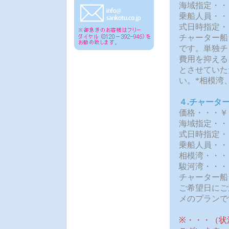
海域指定・・
乗船人員・・
式日時指定・
チャーター船
です。単独チ
費用を抑える
とさせていた
い。*相模湾
４.チャータ
価格・・・￥
海域指定・・
式日時指定
乗船人員・・
相模湾・・・
駿河湾
・・・
チャーター船
ご希望日にご
メのプランで
※・・・（状